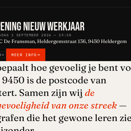
ENING NIEUW WERKJAAR
SDAG 1 SEPTEMBER 2026 — 19:30
 De Fransman, Heldergemstraat 136, 9450 Heldergem
MEER INFO
EN
epaalt hoe gevoelig je bent v
. 9450 is de postcode van
tert. Samen zijn wij
de
gevoeligheid van onze streek
—
rafen die het gewone leren zi
ijzonder.