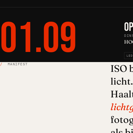
01.09
OP
DIN
HOC
LED
/
MANIFEST
ISO b
licht
Haal
licht
fotog
als b