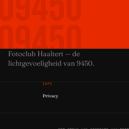
SO9450
SO9450
Fotoclub Haaltert — de
SO9450
lichtgevoeligheid van 9450.
INFO
SO9450
Privacy