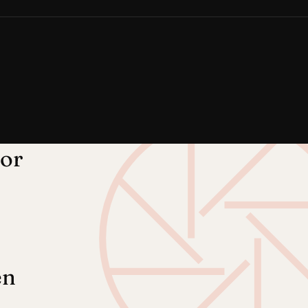
oor
en