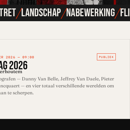
/
/
/
RET
LANDSCHAP
NABEWERKING
FLIT
ER 2026 — 09:00
PUBLIEK
AG 2026
derhoutem
tografen — Danny Van Belle, Jeffrey Van Daele, Pieter
ncquaert — en vier totaal verschillende werelden om
 aan te scherpen.