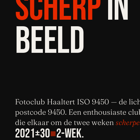
SCHERP
IN
BEELD
Fotoclub Haaltert ISO 9450 — de lic
postcode 9450. Een enthousiaste cl
die elkaar om de twee weken
scherpe
2021
±30
2-wek.