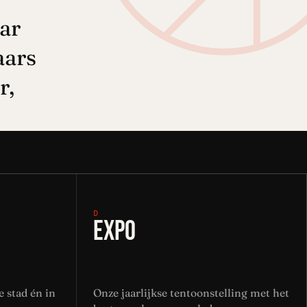
aar
aars
r,
D
EXPO
 stad én in
Onze jaarlijkse tentoonstelling met het