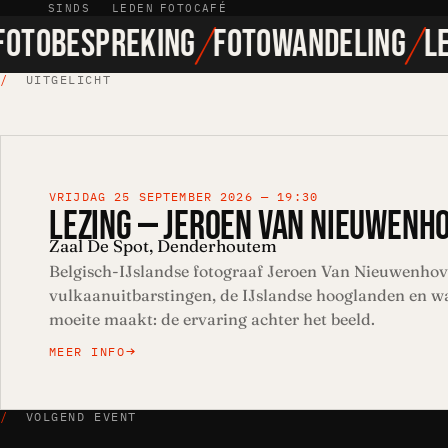
SINDS
LEDEN
FOTOCAFÉ
/
/
OTOBESPREKING
FOTOWANDELING
LEZ
/
UITGELICHT
VRIJDAG 25 SEPTEMBER 2026 — 19:30
LEZING — JEROEN VAN NIEUWENH
Zaal De Spot, Denderhoutem
Belgisch-IJslandse fotograaf Jeroen Van Nieuwenhov
vulkaanuitbarstingen, de IJslandse hooglanden en wa
moeite maakt: de ervaring achter het beeld.
MEER INFO
/
VOLGEND EVENT