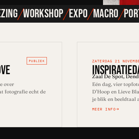
/
/
/
/
ING
WORKSHOP
EXPO
MACRO
PORT
PUBLIEK
ZATERDAG 21 NOVEMB
OVE
INSPIRATIED
Zaal De Spot, Den
e over
Eén dag, vier topfo
t fotografie echt de
D'Hoop en Lieve Bla
je blik en beeldtaal
MEER INFO