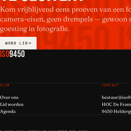
ISO9450 
Kom vrijblijvend eens proeven van een f
camera-eisen, geen drempels — gewoon
ISO9450 
goesting in fotografie.
WORD LID
ISO
9450
ISO9450 
CLUB
CONTACT
ISO9450 
Over ons
bestuur@iso9
Lid worden
HOC De Frans
Agenda
9450 Helder