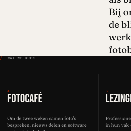
Bij o
de bl
werk
foto
/
WAT WE DOEN
A
B
FOTOCAFÉ
LEZING
Om de twee weken samen foto’s
Professione
bespreken, nieuws delen en software
in hun vak 