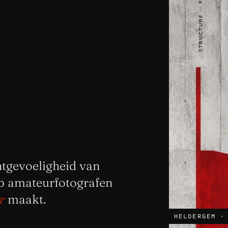
htgevoeligheid van
ub amateurfotografen
r
maakt.
HELDERGEM ·