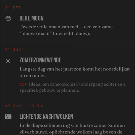
31 MEI
BLUE MOON
🔵
Tweede volle maan van mei — een zeldzame
“blauwe maan” (niet écht blauw).
21 JUN
ZOMERZONNEWENDE
☀️
Langste dag van het jaar: zon komt het noordelijkst
op en onder.
Ideaal om zonsopkomst/-ondergang achter een
TIP
specifiek gebouw te plannen.
15 JUN – 15 JUL
LICHTENDE NACHTWOLKEN
🌃
In de diepe schemering van hartje zomer kunnen
zilverblauwe, oplichtende wolken laag boven de