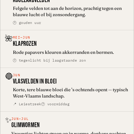
KOOLZAADVELDEN
Felgele velden tot aan de horizon, prachtig tegen een
blauwe lucht of bij zonsondergang.
🕑 gouden uur
🌺
MEI–JUN
KLAPROZEN
Rode papavers kleuren akkerranden en bermen.
🕑 tegenlicht bij laagstaande zon
🔵
JUN
VLASVELDEN IN BLOEI
Korte, tere blauwe bloei die ’s ochtends opent — typisch
West-Vlaams landschap.
📍 Leiestreek
🕑 voormiddag
✨
JUN–JUL
GLIMWORMEN
Vrouwtjes lichten groen op in warme, donkere nachten