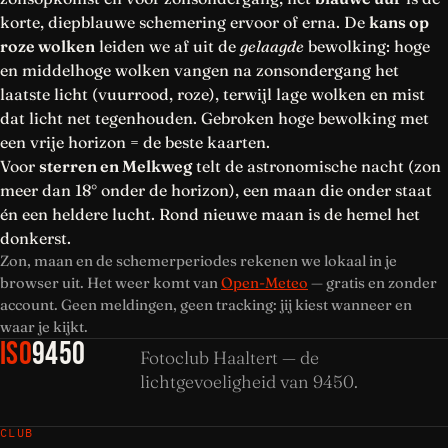
korte, diepblauwe schemering ervoor of erna. De
kans op
roze wolken
leiden we af uit de
gelaagde
bewolking: hoge
en middelhoge wolken vangen na zonsondergang het
laatste licht (vuurrood, roze), terwijl lage wolken en mist
dat licht net tegenhouden. Gebroken hoge bewolking met
een vrije horizon = de beste kaarten.
Voor
sterren en Melkweg
telt de astronomische nacht (zon
meer dan 18° onder de horizon), een maan die onder staat
én een heldere lucht. Rond nieuwe maan is de hemel het
donkerst.
Zon, maan en de schemerperiodes rekenen we lokaal in je
browser uit. Het weer komt van
Open-Meteo
— gratis en zonder
account. Geen meldingen, geen tracking: jij kiest wanneer en
waar je kijkt.
ISO
9450
Fotoclub Haaltert — de
lichtgevoeligheid van 9450.
CLUB