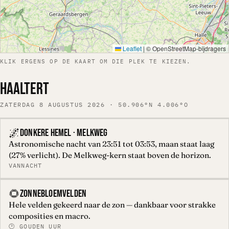
Leaflet
|
© OpenStreetMap-bijdragers
KLIK ERGENS OP DE KAART OM DIE PLEK TE KIEZEN.
HAALTERT
ZATERDAG 8 AUGUSTUS 2026 · 50.906°N 4.006°O
🌌
DONKERE HEMEL · MELKWEG
Astronomische nacht van 23:51 tot 03:53, maan staat laag
(27% verlicht). De Melkweg-kern staat boven de horizon.
VANNACHT
🌻
ZONNEBLOEMVELDEN
Hele velden gekeerd naar de zon — dankbaar voor strakke
composities en macro.
🕑 GOUDEN UUR