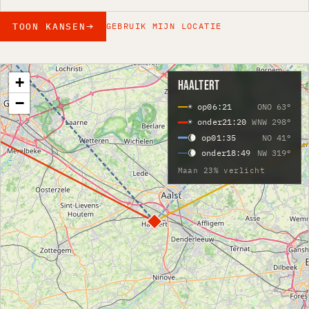
TOON KANSEN
GEBRUIK MIJN LOCATIE
+
HAALTERT
−
☀ op
06:21
ONO 63°
☀ onder
21:20
WNW 298°
🌘 op
01:35
NO 41°
🌘 onder
18:49
NW 319°
Maan 23% verlicht