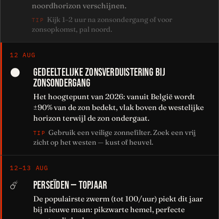
noordhorizon verschijnen.
Kijk 1–2 uur na zonsondergang of voor
TIP
zonsopkomst, pal noord.
12 AUG
GEDEELTELIJKE ZONSVERDUISTERING BIJ
🌑
ZONSONDERGANG
Het hoogtepunt van 2026: vanuit België wordt
±90% van de zon bedekt, vlak boven de westelijke
horizon terwijl de zon ondergaat.
Gebruik een veilige zonnefilter. Zoek een vrij
TIP
zicht op het westen — kust of heuvel.
12–13 AUG
PERSEÏDEN — TOPJAAR
☄️
De populairste zwerm (tot 100/uur) piekt dit jaar
bij nieuwe maan: pikzwarte hemel, perfecte