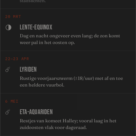
stadslichten.
20 MRT
LENTE-EQUINOX
🌗
Dag en nacht ongeveer even lang; de zon komt
weer pal in het oosten op.
22–23 APR
LYRIDEN
☄️
Rustige voorjaarszwerm (±18/uur) met af en toe
een heldere vuurbol.
6 MEI
ETA-AQUARIDEN
☄️
Restjes van komeet Halley; vooral laag in het
zuidoosten vlak voor dageraad.