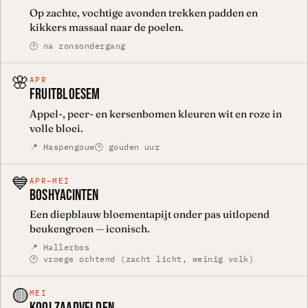
Op zachte, vochtige avonden trekken padden en
kikkers massaal naar de poelen.
🕑 na zonsondergang
🌸
APR
FRUITBLOESEM
Appel-, peer- en kersenbomen kleuren wit en roze in
volle bloei.
📍 Haspengouw
🕑 gouden uur
💙
APR–MEI
BOSHYACINTEN
Een diepblauw bloementapijt onder pas uitlopend
beukengroen — iconisch.
📍 Hallerbos
🕑 vroege ochtend (zacht licht, weinig volk)
🟡
MEI