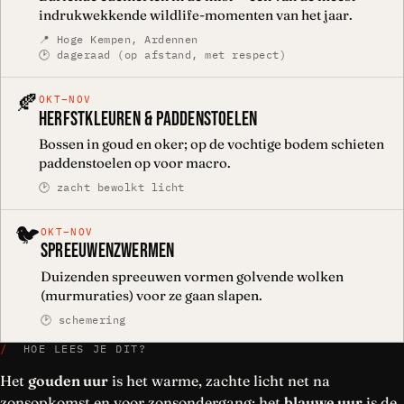
indrukwekkende wildlife-momenten van het jaar.
📍 Hoge Kempen, Ardennen
🕑 dageraad (op afstand, met respect)
🍂
OKT–NOV
HERFSTKLEUREN & PADDENSTOELEN
Bossen in goud en oker; op de vochtige bodem schieten
paddenstoelen op voor macro.
🕑 zacht bewolkt licht
🐦
OKT–NOV
SPREEUWENZWERMEN
Duizenden spreeuwen vormen golvende wolken
(murmuraties) voor ze gaan slapen.
🕑 schemering
/
HOE LEES JE DIT?
Het
gouden uur
is het warme, zachte licht net na
zonsopkomst en voor zonsondergang; het
blauwe uur
is de