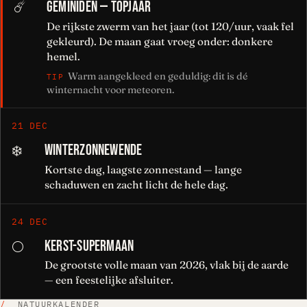
GEMINIDEN — TOPJAAR
☄️
De rijkste zwerm van het jaar (tot 120/uur, vaak fel
gekleurd). De maan gaat vroeg onder: donkere
hemel.
Warm aangekleed en geduldig: dit is dé
TIP
winternacht voor meteoren.
21 DEC
WINTERZONNEWENDE
❄️
Kortste dag, laagste zonnestand — lange
schaduwen en zacht licht de hele dag.
24 DEC
KERST-SUPERMAAN
🌕
De grootste volle maan van 2026, vlak bij de aarde
— een feestelijke afsluiter.
/
NATUURKALENDER