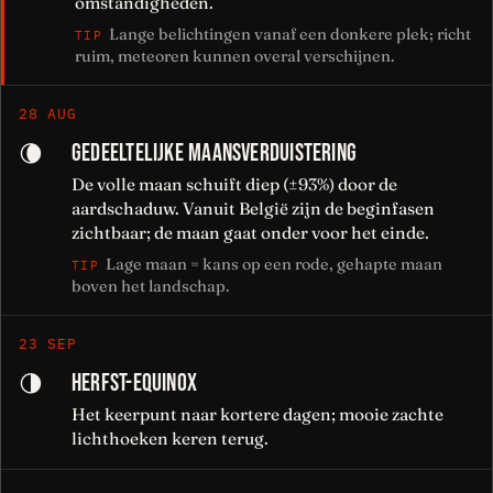
omstandigheden.
Lange belichtingen vanaf een donkere plek; richt
TIP
ruim, meteoren kunnen overal verschijnen.
28 AUG
GEDEELTELIJKE MAANSVERDUISTERING
🌘
De volle maan schuift diep (±93%) door de
aardschaduw. Vanuit België zijn de beginfasen
zichtbaar; de maan gaat onder voor het einde.
Lage maan = kans op een rode, gehapte maan
TIP
boven het landschap.
23 SEP
HERFST-EQUINOX
🌗
Het keerpunt naar kortere dagen; mooie zachte
lichthoeken keren terug.