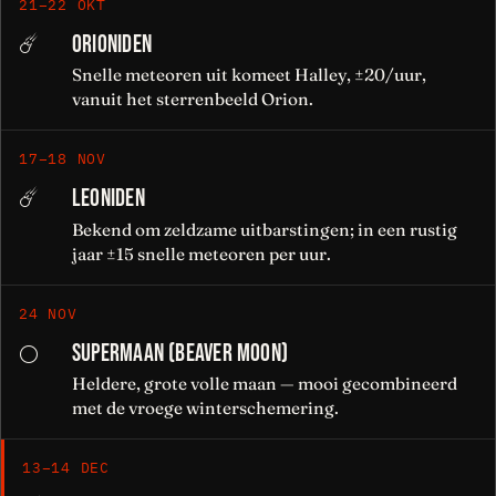
21–22 OKT
ORIONIDEN
☄️
Snelle meteoren uit komeet Halley, ±20/uur,
vanuit het sterrenbeeld Orion.
17–18 NOV
LEONIDEN
☄️
Bekend om zeldzame uitbarstingen; in een rustig
jaar ±15 snelle meteoren per uur.
24 NOV
SUPERMAAN (BEAVER MOON)
🌕
Heldere, grote volle maan — mooi gecombineerd
met de vroege winterschemering.
13–14 DEC