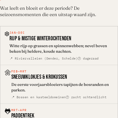
Wat leeft en bloeit er deze periode? De
seizoensmomenten die een uitstap waard zijn.
❄️
JAN–DEC
RIJP & MISTIGE WINTEROCHTENDEN
Witte rijp op grassen en spinnenwebben; nevel boven
beken bij heldere, koude nachten.
📍 Riviervalleien (Dender, Schelde)
🕑 dageraad
🌼
FEB–MRT
SNEEUWKLOKJES & KROKUSSEN
De eerste voorjaarsbloeiers tapijten de bosranden en
parken.
📍 Bossen en kasteeldomeinen
🕑 zacht ochtendlicht
🐸
MRT–APR
PADDENTREK