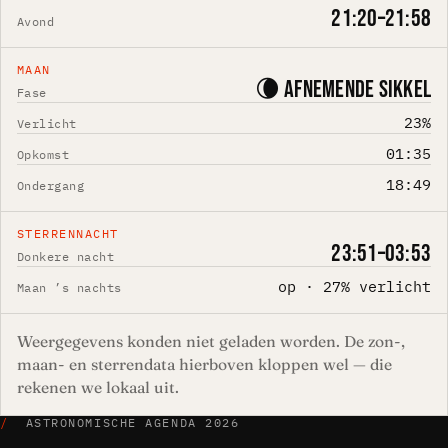
21:20–21:58
Avond
MAAN
🌘 Afnemende sikkel
Fase
23%
Verlicht
01:35
Opkomst
18:49
Ondergang
STERRENNACHT
23:51–03:53
Donkere nacht
op · 27% verlicht
Maan ’s nachts
Weergegevens konden niet geladen worden. De zon-,
maan- en sterrendata hierboven kloppen wel — die
rekenen we lokaal uit.
/
ASTRONOMISCHE AGENDA 2026