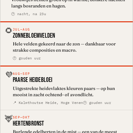
langs bosranden en hagen.
🕑 nacht, na 23u
🌻
JUL–AUG
ZONNEBLOEMVELDEN
Hele velden gekeerd naar de zon — dankbaar voor
strakke composities en macro.
🕑 gouden uur
💜
AUG–SEP
PAARSE HEIDEBLOEI
Uitgestrekte heidevlaktes kleuren paars — op hun
mooist in zacht ochtend- of avondlicht.
📍 Kalmthoutse Heide, Hoge Venen
🕑 gouden uur
🦌
SEP–OKT
HERTENBRONST
Burlende edelherten in de mist — een van de meest