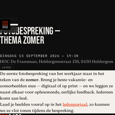
AGENDA
FOTOBESPREKING —
THEMA ZOMER
DINSDAG 15 SEPTEMBER 2026 — 19:30
HOC De Fransman, Heldergemstraat 136, 9450 Heldergem
LEDEN
De eerste fotobespreking van het werkjaar staat in het
teken van de
zomer
. Breng je beste vakantie- en
zomerbeelden mee — digitaal of op print — en we leggen ze
naast elkaar voor opbouwende, eerlijke feedback. Iedereen
komt aan bod.
Laad je beelden vooraf op in het
ledenportaal
, zo kunnen
we ze vlot tonen tijdens de bespreking.