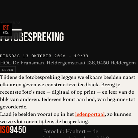
AGENDA
FOTOBESPREKING
DINSDAG 13 OKTOBER 2026 — 19:30
HOC De Fransman, Heldergemstraat 136, 9450 Heldergem
LEDEN
Tijdens de fotobespreking leggen we elkaars beelden naast
elkaar en geven we constructieve feedback. Breng je
recentste foto’s mee — digitaal of op print — en leer van de
blik van anderen. Iedereen komt aan bod, van beginner tot
gevorderde.
Laad je beelden vooraf op in het
ledenportaal
, zo kunnen
we ze vlot tonen tijdens de bespreking.
ISO
9450
Fotoclub Haaltert — de